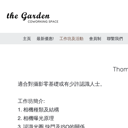
主頁
最新優惠!
工作坊及活動
會員制
聯繫我們
Thom
適合對攝影零基礎或有少許認識人士。
工作坊簡介:
1. 相機種類及結構
2. 相機曝光原理
3. 認識光圈,快門及ISO的關係