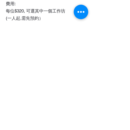
費用:
每位$320, 可選其中一個工作坊
(一人起,需先預約）
Coffee4Art 資料:
Website:
https://www.coffee4art.com/
預約及查詢
電話/WhatsApp：852-9245 8471
candy@the-garden.hk
Copyright © 2026 by The Garden
Coworking Space. 香港 | All Rights