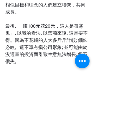
相似目標和理念的人們建立聯繫，共同
成長。
最後, 「 賺100元花20元，這人是孤寒
鬼」, 以我的看法, 以營商來說, 這是要不
得。因為不花錢的人大多斤斤計較; 錙銖
必較。這不單有損公司形象; 並可能由於
沒適量的投資而引致生意無法增長; 得不
償失。
在個人消費的角度看, 回應這文章的開場
白, 我們需反思人生的意義是什麼?  我們
努力賺錢的最終目標只為儲錢嗎?  而不
是以金錢作為媒體以換取更豐盛的人生
嗎?  豐盛的人生包括一些體驗以及一些
經驗及學習以豐富我們靈魂的內在。
作者: 東水原 