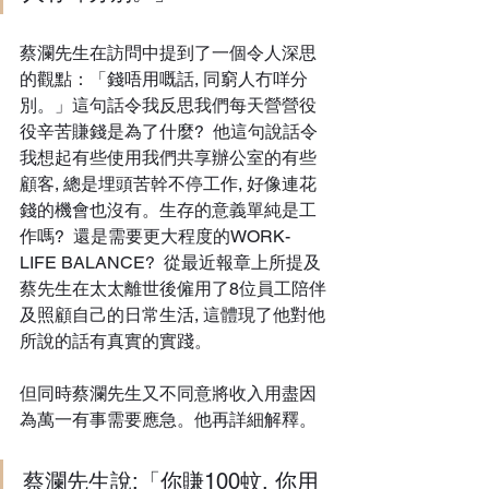
蔡瀾先生在訪問中提到了一個令人深思
的觀點：「錢唔用嘅話, 同窮人冇咩分
別。」這句話令我反思我們每天營營役
役辛苦賺錢是為了什麼?  他這句說話令
我想起有些使用我們共享辦公室的有些
顧客, 總是埋頭苦幹不停工作, 好像連花
錢的機會也沒有。生存的意義單純是工
作嗎?  還是需要更大程度的WORK-
LIFE BALANCE?  從最近報章上所提及
蔡先生在太太離世後僱用了8位員工陪伴
及照顧自己的日常生活, 這體現了他對他
所說的話有真實的實踐。
但同時蔡瀾先生又不同意將收入用盡因
為萬一有事需要應急。他再詳細解釋。
蔡瀾先生說:「你賺100蚊, 你用