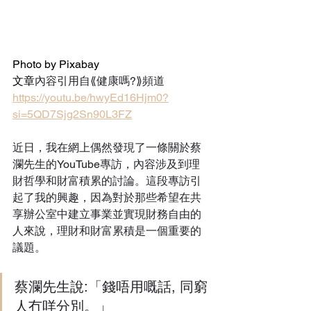
Photo by Pixabay
文章
內容引用自⟪健康嗎?⟫頻道 
https://youtu.be/hwyEd16Hjm0?
si=5QD7Sjg2Sn90L3FZ
近日，我在網上偶然發現了一條關於蔡
瀾先生的YouTube專訪，內容涉及到理
財哲學和財富積累的討論。這段專訪引
起了我的興趣，因為對於那些希望在共
享辦公室中建立事業並實現財務自由的
人來說，理財和財富累積是一個重要的
議題。
蔡瀾先生說:「錢唔用嘅話, 同窮
人冇咩分別。」