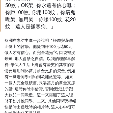
50蚊，OK架, 你永遠有信心嘅；
你賺100蚊, 你用100蚊，你窮鬼
嚟架, 無用架；你賺100蚊, 花20
蚊，這人是孤寒狗。」
蔡瀾在專訪中進一步說明了賺錢與花錢
比例上的哲學。他提到賺100元花50元, 
做人才有信心。而完全花光它, 口袋裡沒
錢剩, 那人會缺乏自信。以我的理解再解
釋: 每個人生活上總會有些突如其來的事
情要運用到比當月薪金更多的資金, 例如
有一班老同學相約到歐洲旅遊等。如果
一個人完全沒積蓄, 只靠當月的薪金支撐
的話, 這時你除非借貸, 否則便沒法子跟
大伙兒一同歐遊。這一來突顯了這人理
財不如其他同學。二來,  其他同學玩得暢
快是時出遊玩時的相片時, 這人心中很可