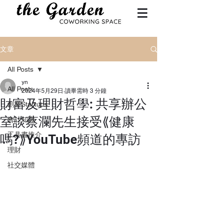
文章
All Posts
yn
All Posts
2024年5月29日
讀畢需時 3 分鐘
財富及理財哲學: 共享辦公
創業Startups
室談蔡瀾先生接受⟪健康
會計知識
工具書推介
嗎?⟫YouTube頻道的專訪
理財
社交媒體