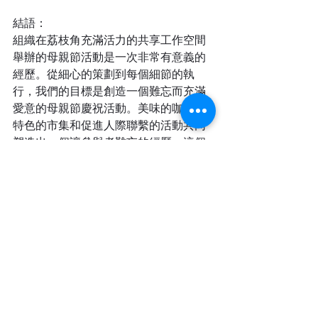
結語：
組織在荔枝角充滿活力的共享工作空間
舉辦的母親節活動是一次非常有意義的
經歷。從細心的策劃到每個細節的執
行，我們的目標是創造一個難忘而充滿
愛意的母親節慶祝活動。美味的咖啡、
特色的市集和促進人際聯繫的活動共同
塑造出一個讓參與者難忘的經歷。這個
活動展示了社區的力量，共享工作空間
的美好，以及向母親表達愛和感激的重
要性。作為活動的組織者，我很慶幸能
夠對參與者的生活產生積極的影響，並
期待組織更多意義深遠的活動，讓人們
聚在一起，慶祝重要的時刻。
作者: 東水原
社交媒體