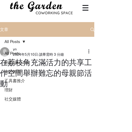
文章
All Posts
yn
All Posts
2024年5月10日
讀畢需時 3 分鐘
在荔枝角充滿活力的共享工
創業Startups
作空間舉辦難忘的母親節活
會計知識
工具書推介
動
理財
社交媒體