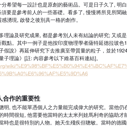
時十分希望每一設計也是原創的藝術品。可是日子久了, 明
也必須要是參考前人的一些基礎。看多了, 慢慢將所見所聞
靈感湧現, 啟發之後別具一格的創作。
多理論及研究成果, 都是參考別人未有結論的研究; 又或
創新觀點。其中一例子是他按印度物理學者薩特延德拉玻色1
子假說》再延伸研究下去推廣至帶質量的粒子，並於192
子理論》[註: 內容參考以下維基百科連結]。
pedia.org/wiki/%E9%98%BF%E5%B0%94%E4%BC%AF%
5%9B%A0%E6%96%AF%E5%9D%A6
人合作的重要性
聰明, 也不能單憑個人之力量能完成偉大的研究。當他仍在
的時間很短, 他需要他當時的太太米列娃馬利奇的協助才
當時也是很特別的人物。她天生殘疾但聰敏。當時的德國