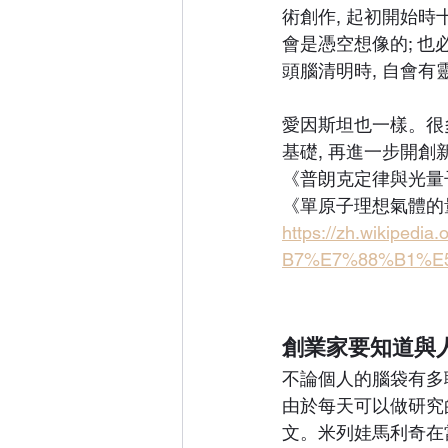
術創作, 起初開始
會是憑空想像的; 
頭腦清明時, 自會有
愛因斯坦也一樣。很
基礎, 再進一步開
《普朗克定律與光量
《單原子理想氣體的量
https://zh.wiki
B7%E7%88%B1%E
創業家要知道與
不論個人的腦袋有多
由於每天可以做研究
文。米列娃馬利奇在