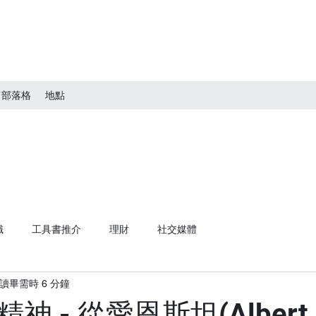
部落格
地點
識
工具書推介
理財
社交媒體
讀畢需時 6 分鐘
神 - 從愛恩斯坦(Albert