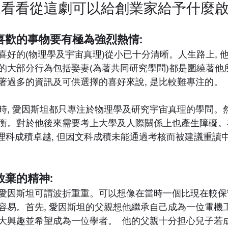
看看從這劇可以給創業家給予什麼啟
喜歡的事物要有極為強烈熱情
:
喜好的(物理學及宇宙真理)從小已十分清晰。人生路上, 
的大部分行為包括娶妻(為著共同研究學問)都是圍繞著他
著過多的資訊及可供選擇的喜好來說, 是比較難專注的。
時, 愛因斯坦都只專注於物理學及研究宇宙真理的學問。然
衡。對於他後來需要考上大學及人際關係上也產生障礙。
然理科成積卓越, 但因文科成積未能通過考核而被建議重讀
放棄的精神
:
愛因斯坦可謂波折重重。可以想像在當時一個比現在較保守
容易。首先, 愛因斯坦的父親想他繼承自己成為一位電機
大興趣並希望成為一位學者。  他的父親十分担心兒子若成