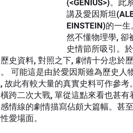
(<GENIUS>)。
講及愛因斯坦(ALB
EINSTEIN)的
然不懂物理學, 
史情節所吸引。於
歷史資料, 對照之下, 劇情十分忠於歷
。 可能這是由於愛因斯雖為歷史人物
, 故此有較大量的真實史料可作參考
橫跨二次大戰, 單從這點來看也甚有
是感情線的劇情描寫佔頗大篇幅。甚
有性愛場面。