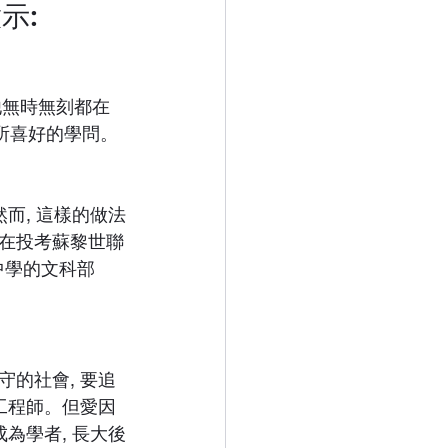
示:
他無時無刻都在
所喜好的學問。
而, 這樣的做法
在投考蘇黎世聯
中學的文科部
的社會, 要追
工程師。但愛因
為學者, 長大後