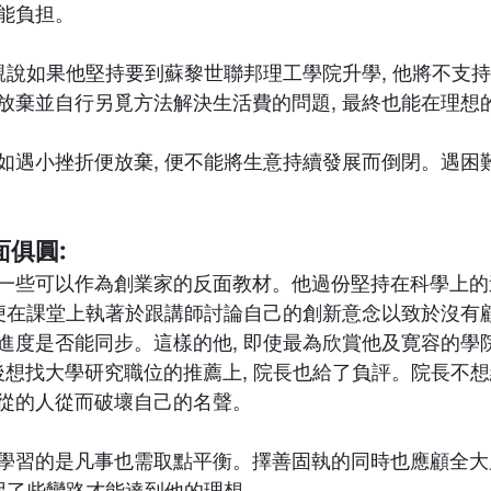
能負担。
父親說如果他堅持要到蘇黎世聯邦理工學院升學, 他將不支
放棄並自行另覓方法解決生活費的問題, 最終也能在理想
如遇小挫折便放棄, 便不能將生意持續發展而倒閉。遇困
俱圓:
一些可以作為創業家的反面教材。他過份堅持在科學上的追
 便在課堂上執著於跟講師討論自己的創新意念以致於沒有
進度是否能同步。這樣的他, 即使最為欣賞他及寛容的學
業後想找大學研究職位的推薦上, 院長也給了負評。院長不
從的人從而破壞自己的名聲。
學習的是凡事也需取點平衡。擇善固執的同時也應顧全大
是拐了些彎路才能達到他的理想。