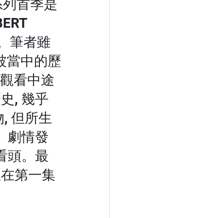
此系列首季是
ERT 
一生。筆者雖
卻被當中的歷
觀看中途
史, 幾乎
, 但所生
。劇情發
看頭。最
至在第一集