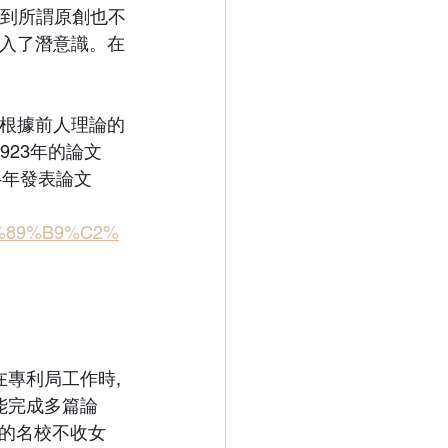
白到所謂原創也不
融入了潛意識。在
是根據前人理論的
923年的論文
4年發表論文
E7%89%B9%C2%
專利局工作時, 
能完成多篇論
的名校不收女