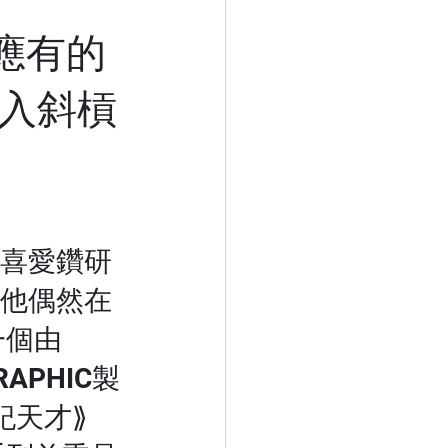
家應有的
加入斜槓
喜愛鑽研
他偶然在
了一個由
RAPHIC製
天才⟫ 