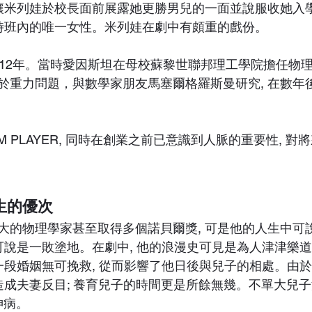
會讓米列娃於校長面前展露她更勝男兒的一面並說服收她入
當時班內的唯一女性。米列娃在劇中有頗重的戲份。
912年。當時愛因斯坦在母校蘇黎世聯邦理工學院擔任物
於重力問題，與數學家朋友馬塞爾格羅斯曼研究, 在數年
M PLAYER, 同時在創業之前已意識到人脈的重要性, 
生的優次
大的物理學家甚至取得多個諾貝爾獎, 可是他的人生中可
 可說是一敗塗地。在劇中, 他的浪漫史可見是為人津津樂
第一段婚姻無可挽救, 從而影響了他日後與兒子的相處。由
接造成夫妻反目; 養育兒子的時間更是所餘無幾。不單大兒
神病。