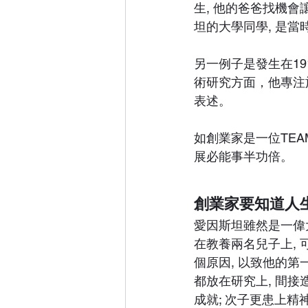
生, 他的爸爸找機
坦的大學同學, 是
另一例子是發生在1
術研究方面，他專注
表述。
如創業家是一位TEA
展必能事半功倍。
創業家要知道人
愛因斯坦雖然是一偉
在教養兩名兒子上,
個原因, 以致他的
都放在研究上, 間
成就; 次子更患上精